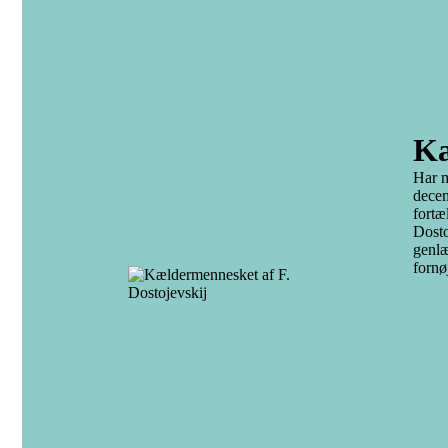
Kæ
Har m
decem
fortæ
Dosto
genlæ
fornø