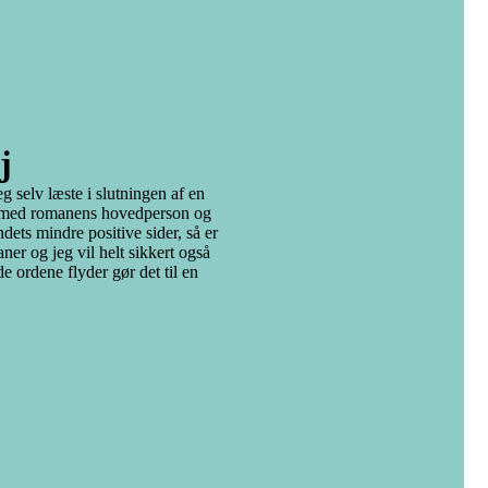
j
 selv læste i slutningen af en
de med romanens hovedperson og
ets mindre positive sider, så er
ner og jeg vil helt sikkert også
ordene flyder gør det til en