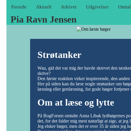
Forside
Aktuelt
Arkivet
Udgivelser
Omtal
Pia Ravn Jensen
Strøtanker
Wau, gid det var mig der havde skrevet den tænker j
skrive?
Den første reaktion virker inspirerende, den anden k
Her på siden kan du læse nogle strøtanker om bøger
læsning eller genlæsning, for gode bøger fortjener 
Om at læse og lytte
På BogForum omtalte Anna Libak lydbøgernes popularit
det, for det falder mig mest naturligt at sige, at jeg 
Jeg elsker bøger, men det er over 35 år siden jeg ha