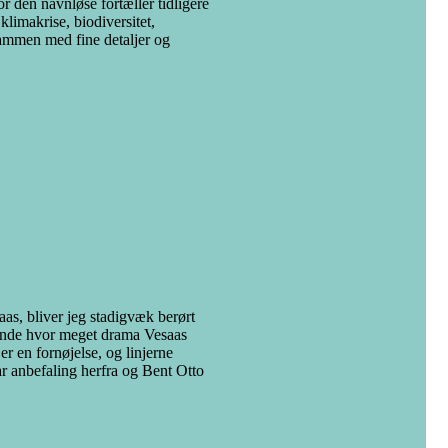
vor den navnløse fortæller tidligere
limakrise, biodiversitet,
sammen med fine detaljer og
aas, bliver jeg stadigvæk berørt
rende hvor meget drama Vesaas
er en fornøjelse, og linjerne
lar anbefaling herfra og Bent Otto