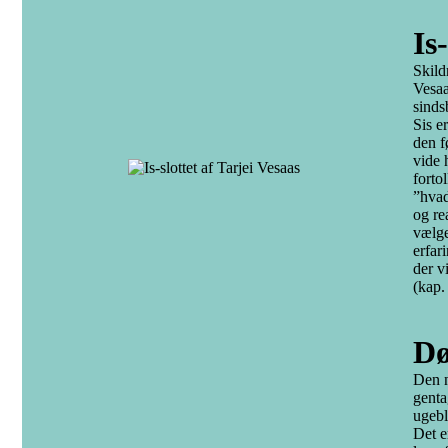
Is
Skild
Vesaa
sinds
Sis e
den f
vide 
forto
”hvad
og re
vælge
erfar
der v
(kap.
Dø
Den n
genta
ugebl
Det e