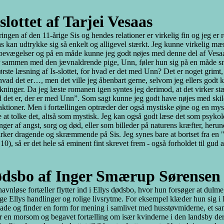
-slottet af Tarjei Vesaas
ringen af den 11-årige Sis og hendes relationer er virkelig fin og jeg er
s kan udtrykke sig så enkelt og alligevel stærkt. Jeg kunne virkelig mæ
bevægelser og på en måde kunne jeg godt nøjes med denne del af Vesaas
r sammen med den jævnaldrende pige, Unn, føler hun sig på en måde sny
ørste læsning af Is-slottet, for hvad er det med Unn? Det er noget grimt
hvad det er…, men det ville jeg åbenbart gerne, selvom jeg ellers godt kan
lkninger. Da jeg læste romanen igen syntes jeg derimod, at det virker stæ
 det er, der er med Unn”. Som sagt kunne jeg godt have nøjes med skild
aktioner. Men i fortællingen optræder der også mystiske øjne og en mys
 at tolke det, altså som mystisk. Jeg kan også godt læse det som psykolo
inger af angst, sorg og død, eller som billeder på naturens kræfter, heru
irker dragende og skræmmende på Sis. Jeg synes bare at bortset fra en "
 10), så er det hele så eminent fint skrevet frem - også forholdet til gu
dsbo af Inger Smærup Sørensen
avnløse fortæller flytter ind i Ellys dødsbo, hvor hun forsøger at dulm
ge Ellys handlinger og rolige livsrytme. For eksempel klæder hun sig i 
ade og finder en form for mening i samlivet med husstøvmiderne, et saml
r en morsom og begavet fortælling om især kvinderne i den landsby de