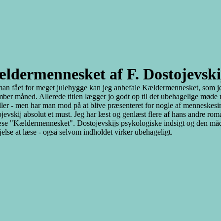
ldermennesket af F. Dostojevski
an fået for meget julehygge kan jeg anbefale Kældermennesket, som jeg
ber måned. Allerede titlen lægger jo godt op til det ubehagelige mø
ller - men har man mod på at blive præsenteret for nogle af menneskesind
jevskij absolut et must. Jeg har læst og genlæst flere af hans andre roma
se "Kældermennesket". Dostojevskijs psykologiske indsigt og den måde 
jelse at læse - også selvom indholdet virker ubehageligt.