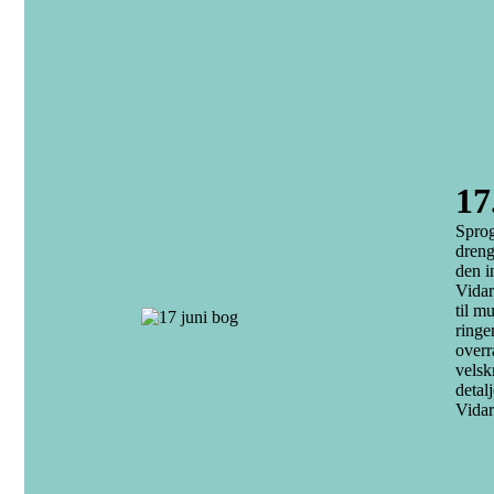
17
Sprog
dreng
den i
Vidar
til m
ringe
overr
velsk
detal
Vidar