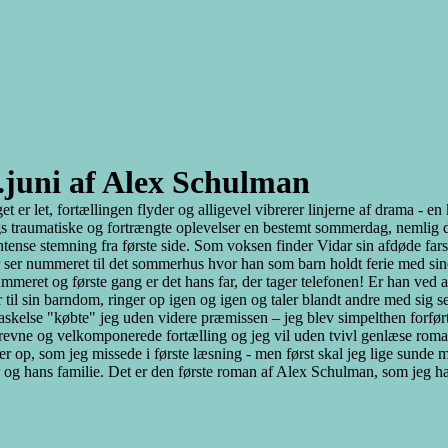
.juni af Alex Schulman
et er let, fortællingen flyder og alligevel vibrerer linjerne af drama - 
s traumatiske og fortrængte oplevelser en bestemt sommerdag, nemlig de
ntense stemning fra første side. Som voksen finder Vidar sin afdøde fars 
 ser nummeret til det sommerhus hvor han som barn holdt ferie med sine
ummeret og første gang er det hans far, der tager telefonen! Er han ved a
r til sin barndom, ringer op igen og igen og taler blandt andre med sig 
askelse "købte" jeg uden videre præmissen – jeg blev simpelthen forfø
revne og velkomponerede fortælling og jeg vil uden tvivl genlæse rom
jer op, som jeg missede i første læsning - men først skal jeg lige sunde
 og hans familie. Det er den første roman af Alex Schulman, som jeg ha