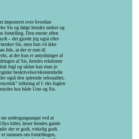
 ret imponeret over hvordan
rke Sis og følge hendes tanker og
 fortælling. Den eneste aften
dt – det gjorde jeg også efter
, tænker Sis, men hun vil ikke
 lide, at der er rum til
rkt, at der kun er antydninger af
ringen af Sis, hendes relationer
tisk fugl og sådan kan man jo
giske beskrivelser/eksistentielle
nder også den spirende seksualitet,
mystisk" tolkning af f. eks fuglen
d antydes hos både Unn og Sis.
e sin undergangsangst ved at
Ellys kitler, læser hendes gamle
iv der er godt, virkelig godt.
r er rammen om fortællingen,