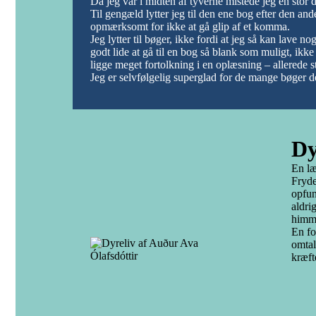
Da jeg var i midten af tyverne mistede jeg en stor 
Til gengæld lytter jeg til den ene bog efter den ande
opmærksomt for ikke at gå glip af et komma.
Jeg lytter til bøger, ikke fordi at jeg så kan lave n
godt lide at gå til en bog så blank som muligt, ikke
ligge meget fortolkning i en oplæsning – allerede s
Jeg er selvfølgelig superglad for de mange bøger d
Dy
En læ
Fryde
opfun
aldri
himme
En fo
omtal
kræft