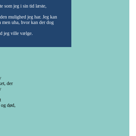
e som jeg i sin tid læste,
er den mulighed jeg har. Jeg kan
ogen men uha, hvor kan der dog
d jeg ville vælge.
v
et, der
y
t
v og død,