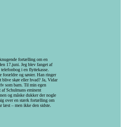
en knugende fortælling om en
n 17.juni. Jeg blev fanget af
telefonbog i en flyttekasse.
 forældre og søster. Han ringer
t blive skør eller hvad? Ja, Vidar
selv som barn. Til min egen
rt af Schulmans eminent
anen og måske dukker der nogle
 mig over en stærk fortælling om
r læst – men ikke den sidste.