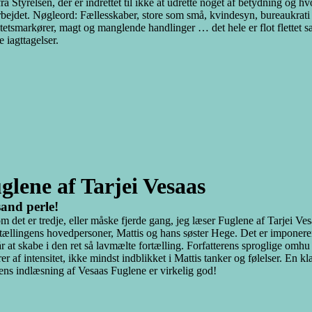
fra Styrelsen, der er indrettet til ikke at udrette noget af betydning og h
rbejdet. Nøgleord: Fællesskaber, store som små, kvindesyn, bureaukrati k
itetsmarkører, magt og manglende handlinger … det hele er flot flettet 
e iagttagelser.
glene af Tarjei Vesaas
and perle!
m det er tredje, eller måske fjerde gang, jeg læser Fuglene af Tarjei Ves
rtællingens hovedpersoner, Mattis og hans søster Hege. Det er impone
r at skabe i den ret så lavmælte fortælling. Forfatterens sproglige omhu 
rer af intensitet, ikke mindst indblikket i Mattis tanker og følelser. En k
ns indlæsning af Vesaas Fuglene er virkelig god!