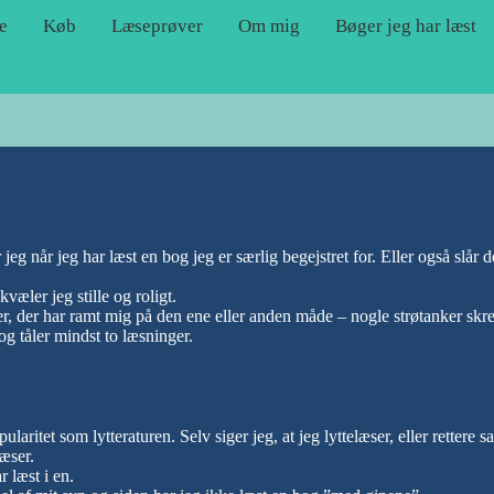
e
Køb
Læseprøver
Om mig
Bøger jeg har læst
eg når jeg har læst en bog jeg er særlig begejstret for. Eller også slår
væler jeg stille og roligt.
, der har ramt mig på den ene eller anden måde – nogle strøtanker skre
og tåler mindst to læsninger.
et som lytteraturen. Selv siger jeg, at jeg lyttelæser, eller rettere sag
læser.
r læst i en.