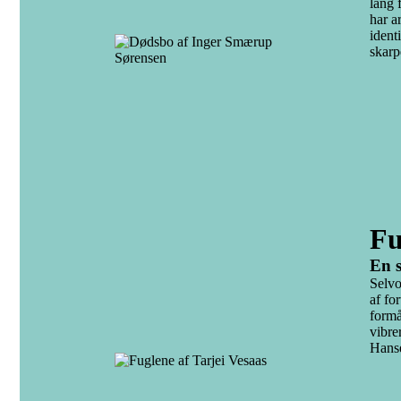
lang 
har a
ident
skarp
Fu
En s
Selvo
af fo
formå
vibre
Hanse