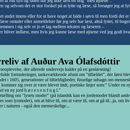
del af mit syn og siden har jeg ikke læst en bog ”med øjnene”.
n og selvom der er stor forskel på at lytte og læse, så forsøger jeg at lytt
oget andet imens eller for at have noget at falde i søvn til men fordi det 
 læse omtaler eller anmeldelser før jeg selv har læst, altså lyttet, til b
temmen i sig selv er jo et lag mellem teksten og læseren –
er bliver indlæst, men hvis jeg kunne læse med øjnene ved jeg godt hva
reliv af Auður Ava Ólafsdóttir
seoplevelse, der allerede undervejs kalder på en genlæsning!
fulde formuleringer, tankevækkende afsnit om ”tilfældet”, der først ble
det i 1605, generationer af tilfældigheder, finurlige udsagn om mennesk
g kommer sig over at være blevet født, poetiske linjer som:" Under en n
l en ny jord h ø r e s e n f u g l."
rtælling om "lysets moder" (på islandsk kan en jordemoder blandt ande
es som lysmoder), om at blive til, om at være til, om at gå til...ja, om li
er i naturen - også den menneskelige...